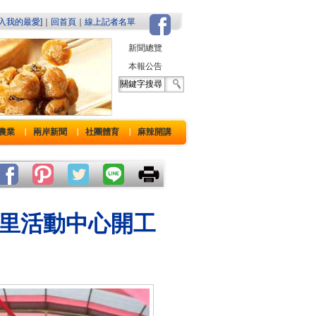
加入我的最愛]
｜
回首頁
｜
線上記者名單
新聞總覽
本報公告
農業
兩岸新聞
社團體育
麻辣開講
｜
｜
｜
里活動中心開工