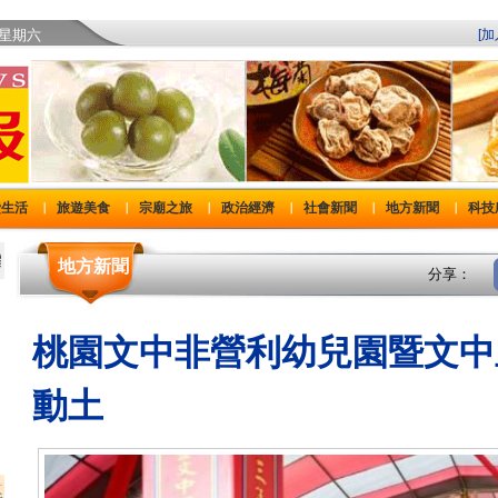
)星期六
[
費生活
旅遊美食
宗廟之旅
政治經濟
社會新聞
地方新聞
科技
｜
｜
｜
｜
｜
｜
地方新聞
分享：
桃園文中非營利幼兒園暨文中
動土