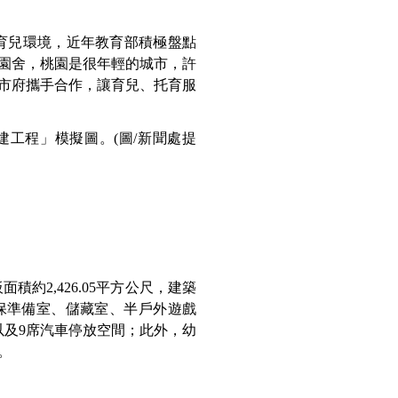
育兒環境，近年教育部積極盤點
園舍，桃園是很年輕的城市，許
市府攜手合作，讓育兒、托育服
建工程」模擬圖。(圖/新聞處提
約2,426.05平方公尺，建築
保準備室、儲藏室、半戶外遊戲
以及9席汽車停放空間；此外，幼
全。