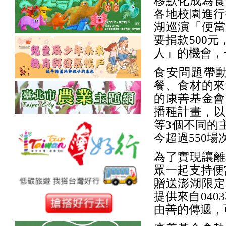
移默化成為食
各地校園進行
湖巡演「便當
要捐款500
人」的機會，
食安問題帶
餐、食材的來
的康善基金會
播種計畫，以
等3個不同的
今超過550
為了實現讓離
眾一起支持便
贈送澎湖限定
提供來自04
由善的傳遞，