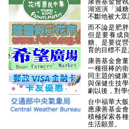
康善基金會執
湖巡演「減糖
不斷地被大眾
而不論是肥胖
但是要養成
糖、是要從營
育的目標不是
康善基金會董
一種很棒的衛
同主題的健康
與保健生技學
劇以後，對學
台中福華大飯
應康善基金會
積極探索各種
生活願景。