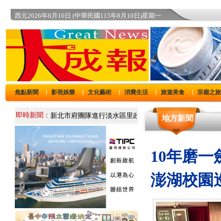
西元2026年8月10日 (中華民國115年8月10日)星期一
焦點新聞
影視娛樂
文化藝術
消費生活
旅遊美食
宗廟之
｜
｜
｜
｜
｜
即時新聞：
地方新聞
10年磨
澎湖校園