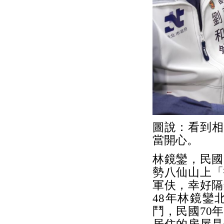
圖說：看到相
當開心。
林鏡鑾，民國
勢八仙山上「
軍伕，幸好隔
48年林鏡鑾
鬥，民國70