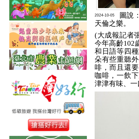
圖說
2024-10-05
天倫之樂。
(大成報記者
今年高齡10
和日語等四種
朵有些重聽外
啡，而且還要
咖啡，一飲下
津津有味、一