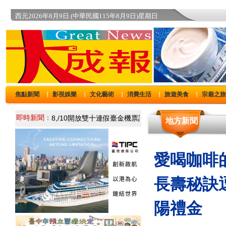
西元2026年8月9日 (中華民國115年8月9日)星期日
焦點新聞
影視娛樂
文化藝術
消費生活
旅遊美食
宗廟之
｜
｜
｜
｜
｜
即時新聞：
地方新聞
愛喝咖啡
長壽秘訣
陽禮金