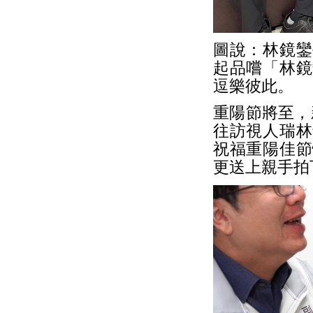
圖說：林鏡鑾
起品嚐「林鏡
逗樂彼此。
重陽節將至，
往訪視人瑞林
祝福重陽佳節
更送上親手拍