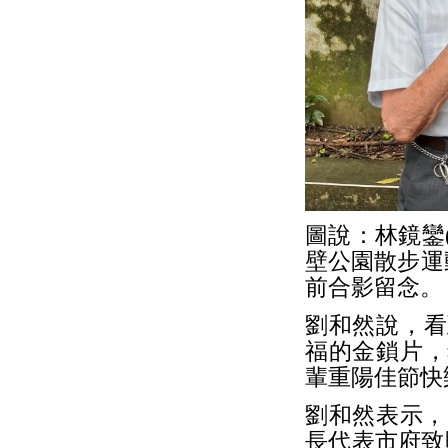
圖說：林鏡鑾
壁公園散步運
前合影留念。
劉和然說，看
福的金鎖片，
輩重陽佳節快
劉和然表示，
長代表市府致