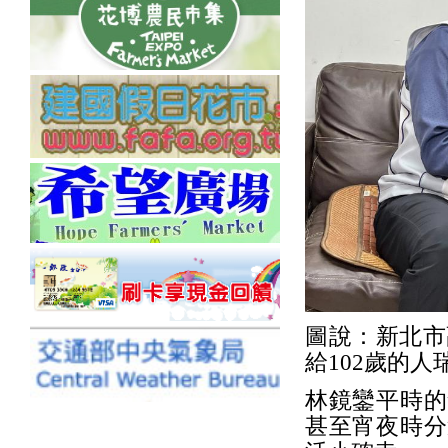
圖說：新北市
給102歲的人
林鏡鑾平時的
甚至宵夜時分