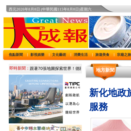
西元2026年8月8日 (中華民國115年8月8日)星期六
焦點新聞
影視娛樂
文化藝術
消費生活
旅遊美食
宗廟之
｜
｜
｜
｜
｜
即時新聞：
地方新聞
新化地政
服務