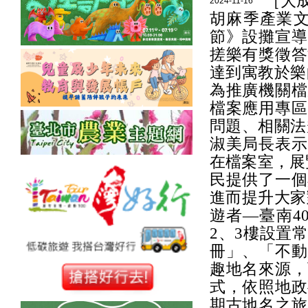
［大成
2024-11-16
胡麻季產業文
節》設攤宣導
搓樂有獎徵答
達到寓教於樂
為推廣機關檔
檔案應用專區
問題、相關法
淑美局長表示
在檔案室，展
民提供了一個
進而提升大家
遊者—臺南4
2、3樓設置
冊」、「不動
趣地名來源，
式，依照地政
期古地名之旅