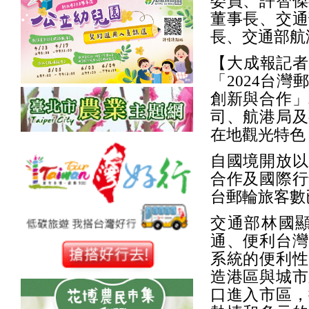
委員、許智傑
董事長、交通
長、交通部航
【大成報記者
「2024台
創新與合作」
司、航港局及
在地觀光特色
自國境開放以
合作及國際行
台郵輪旅客數
交通部林國
通、便利台灣
系統的便利性
造港區與城市
口進入市區，