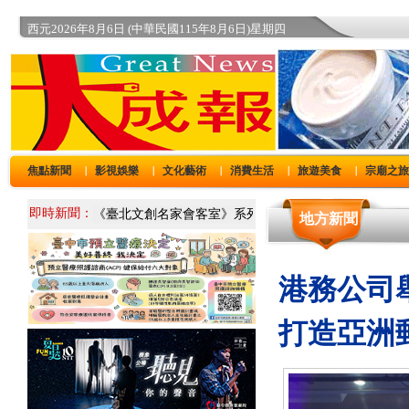
西元2026年8月6日 (中華民國115年8月6日)星期四
焦點新聞
影視娛樂
文化藝術
消費生活
旅遊美食
宗廟之
｜
｜
｜
｜
｜
即時新聞：
地方新聞
港務公司
打造亞洲