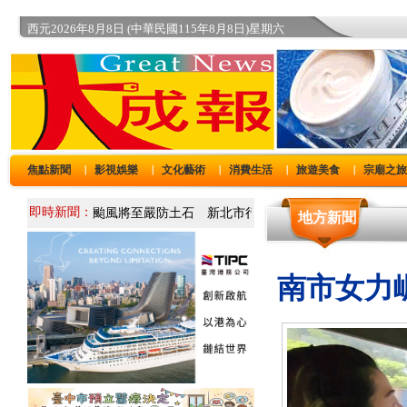
西元2026年8月8日 (中華民國115年8月8日)星期六
焦點新聞
影視娛樂
文化藝術
消費生活
旅遊美食
宗廟之
｜
｜
｜
｜
｜
即時新聞：
地方新聞
南市女力