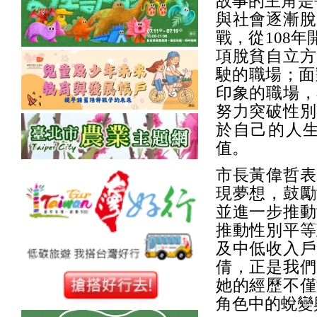
故事的主角是
與社會逐漸脫
戰，從108
項脫貧自立方
駛的職場；面
印象的職場，
努力突破性別
於自己的人
值。
市長黃偉哲表
現夢想，鼓勵
並進一步推動
推動性別平等
及中低收入戶
倩，正是我們
她的經歷不僅
角色中的蛻變