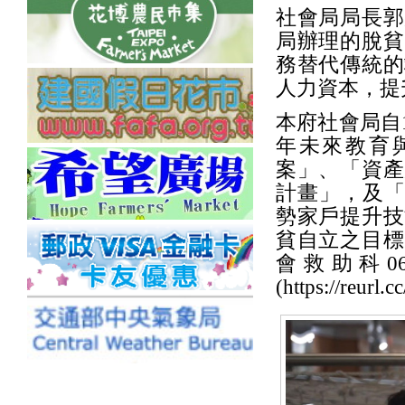
社會局局長郭
局辦理的脫貧
務替代傳統的
人力資本，提
本府社會局自
年未來教育
案」、「資產
計畫」，及「
勢家戶提升技
貧自立之目標
會救助科06
(https://re