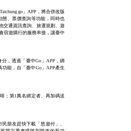
hung go」APP，將合併改版
車動態、票價查詢等功能，同時也
新增其他交通資訊查詢、旅運規劃、遊
食宿遊購行的服務串接，讓臺中
分，透過「臺中Go」APP，綁
)乘車碼功能，自「臺中Go」APP產生
金或咖啡；第1萬名綁定者、再加碼送
。
市民朋友趕快下載「悠遊付」、
鮮使用市民限定乘車碼隨刷隨進的新功