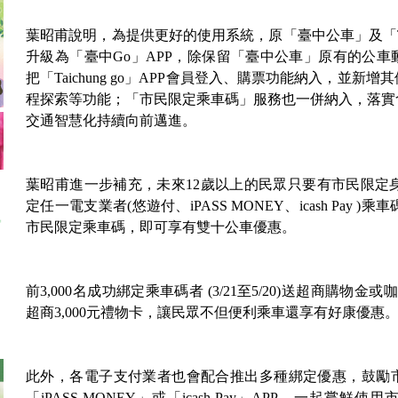
葉昭甫說明，為提供更好的使用系統，原「臺中公車」及「Taic
升級為「臺中Go」APP，除保留「臺中公車」原有的公
把「Taichung go」APP會員登入、購票功能納入，並
程探索等功能；「市民限定乘車碼」服務也一併納入，落實
交通智慧化持續向前邁進。
葉昭甫進一步補充，未來12歲以上的民眾只要有市民限定身
定任一電支業者(悠遊付、iPASS MONEY、icash Pay 
市民限定乘車碼，即可享有雙十公車優惠。
前3,000名成功綁定乘車碼者 (3/21至5/20)送超商購物
超商3,000元禮物卡，讓民眾不但便利乘車還享有好康優惠
此外，各電子支付業者也會配合推出多種綁定優惠，鼓勵
「iPASS MONEY」或「icash Pay」APP，一起嘗