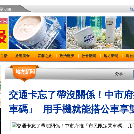
)星期四
[
費生活
旅遊美食
宗廟之旅
政治經濟
社會新聞
地方新聞
科技
｜
｜
｜
｜
｜
｜
地方新聞
分享：
交通卡忘了帶沒關係！中市府
車碼」 用手機就能搭公車享