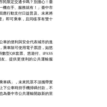
帶市民限定交通卡嗎？別擔心！臺
「一機在手、服務就有！」臺中市
，因應行動支付日益普及、未來將
一聲」即可乘車，且同樣享有雙十
公車的便利與安全代表城市的進
，乘車除可使用電子票證，如悠
數型QR套票、悠遊付、iPASS
市民朋友、提供更便利的公共運輸服
乘車碼」，未來民眾不須攜帶實
上下公車時持手機掃碼付款，不
也為臺中市公共運輸開啟新的里