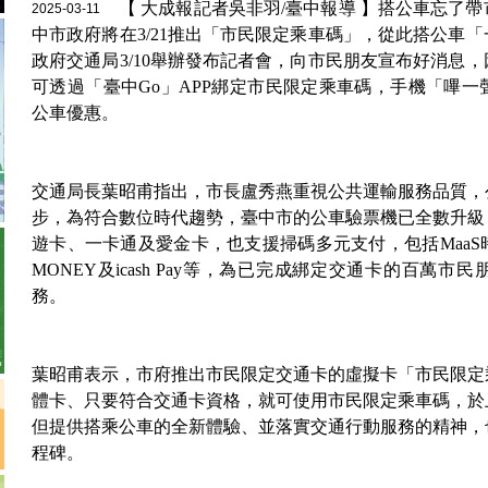
【 大成報記者吳非羽/臺中報導 】搭公車忘了
2025-03-11
中市政府將在3/21推出「市民限定乘車碼」，從此搭公車
政府交通局3/10舉辦發布記者會，向市民朋友宣布好消息
可透過「臺中Go」APP綁定市民限定乘車碼，手機「嗶
公車優惠。
交通局長葉昭甫指出，市長盧秀燕重視公共運輸服務品質，
步，為符合數位時代趨勢，臺中市的公車驗票機已全數升級
遊卡、一卡通及愛金卡，也支援掃碼多元支付，包括MaaS時
MONEY及icash Pay等，為已完成綁定交通卡的百萬
務。
葉昭甫表示，市府推出市民限定交通卡的虛擬卡「市民限定
體卡、只要符合交通卡資格，就可使用市民限定乘車碼，於
但提供搭乘公車的全新體驗、並落實交通行動服務的精神，
程碑。