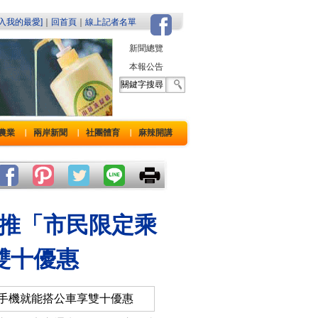
加入我的最愛]
｜
回首頁
｜
線上記者名單
新聞總覽
本報公告
農業
兩岸新聞
社團體育
麻辣開講
｜
｜
｜
推「市民限定乘
雙十優惠