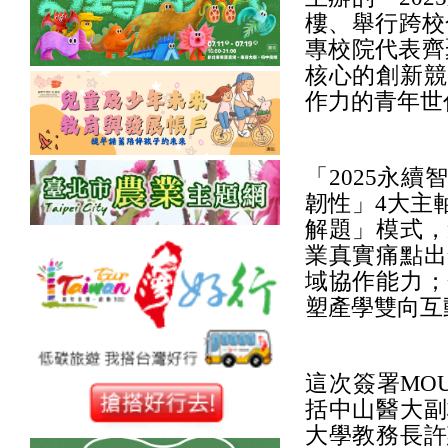
樓、舉行跨校
專校院代表齊
核心的創新競
作力的青年世
「2025永
韌性」4大主
解題」模式，
業真實痛點出
域協作能力；
塑產學雙向互
這次簽署MO
括中山醫大副
大學教務長許