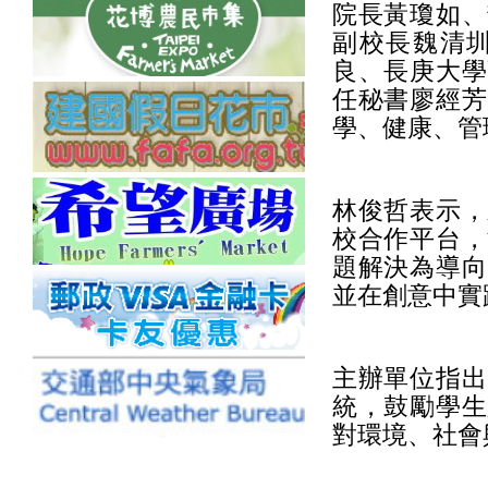
院長黃瓊如、
副校長魏清
良、長庚大學
任秘書廖經芳
學、健康、管
林俊哲表示，
校合作平台，
題解決為導向
並在創意中實
主辦單位指出
統，鼓勵學生
對環境、社會