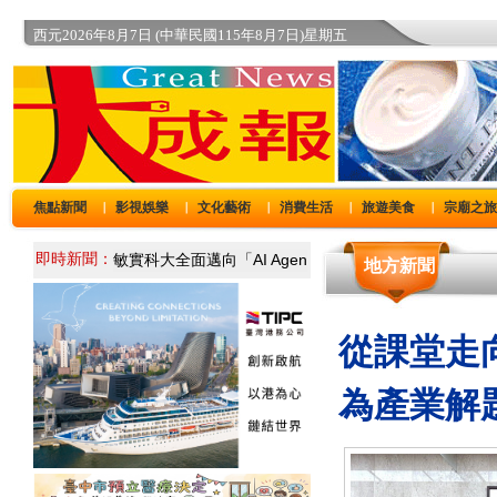
西元2026年8月7日 (中華民國115年8月7日)星期五
焦點新聞
影視娛樂
文化藝術
消費生活
旅遊美食
宗廟之
｜
｜
｜
｜
｜
即時新聞：
地方新聞
從課堂走
為產業解