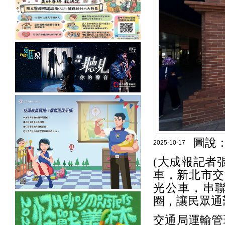
圖說
2025-10-17
(大成報記者
車，新北市交
光公車，串
圈，讓民眾通
交通局運輸管