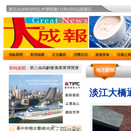
西元2026年8月9日 (中華民國115年8月9日)星期日
焦點新聞
影視娛樂
文化藝術
消費生活
旅遊美食
宗廟之
｜
｜
｜
｜
｜
即時新聞：
地方新聞
淡江大橋