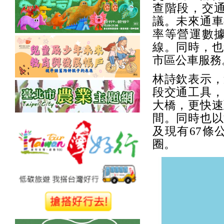
查階段，交
議。未來通車
率等營運數
線。同時，也
市區公車服務
林詩欽表示，
段交通工具，
大橋，更快速
間。同時也以
及現有67條
圈。