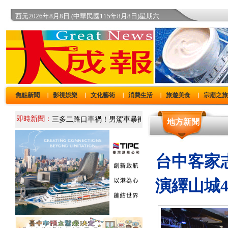
西元2026年8月8日 (中華民國115年8月8日)星期六
焦點新聞
影視娛樂
文化藝術
消費生活
旅遊美食
宗廟之
｜
｜
｜
｜
｜
即時新聞：
地方新聞
台中客家
演繹山城