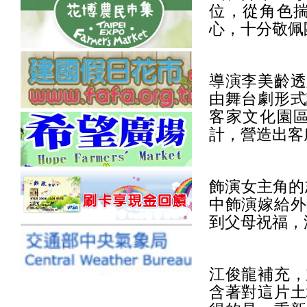
位，從角色
心，十分敬佩
導演李美齡透
由舞台劇形式
客家文化園
計，營造出客
飾演女主角的
中飾演嫁給外
到父母祝福，
江俊龍補充，
含著對這片土