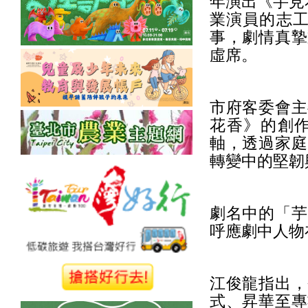
年演出《芋見
業演員的志工
事，劇情真摯
虛席。
市府客委會主
花香》的創
軸，透過家庭
轉變中的堅韌
劇名中的「芋
呼應劇中人物
江俊龍指出，
式、昇華至專