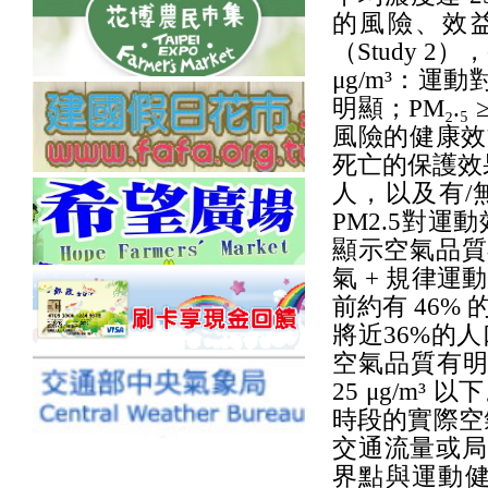
的風險、效
（Study 2
μg/m³：
明顯；PM₂.₅
風險的健康效益明
死亡的保護效
人，以及有/
PM2.5對
顯示空氣品質
氣 + 規律
前約有 46% 
將近36%的人口
空氣品質有明
25 μg/m
時段的實際空
交通流量或局
界點與運動健