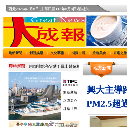
西元2026年8月8日 (中華民國115年8月8日)星期六
焦點新聞
影視娛樂
文化藝術
消費生活
旅遊美食
宗廟之
｜
｜
｜
｜
｜
即時新聞：
地方新聞
興大主導
PM2.5