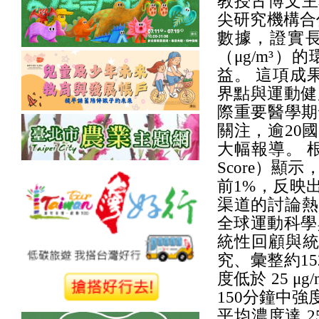
教授古博文主
尖研究機構合
數據，證實長
（μg/m³
益。 這項成
界點與運動健
際重要醫學期刊
關注，逾20
大幅報導。 根據 A
Score）顯
前1%，反映
渠道的討論熱
全球運動科學
統性回顧與統
究、彙整約1
度低於 25 
150分鐘中強
平均濃度達 2