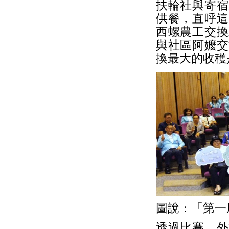
扶輪社與寄宿
供餐，直呼這
西螺農工交換
與社區阿嬤交
換最大的收穫
圖說：「第一
透過比賽，外