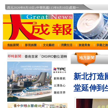
西元2026年8月10日 (中華民國115年8月10日)星期一
焦點新聞
影視娛樂
文化藝術
消費生活
旅遊美食
宗廟之
｜
｜
｜
｜
｜
即時新聞：
地方新聞
新北打造
堂延伸到