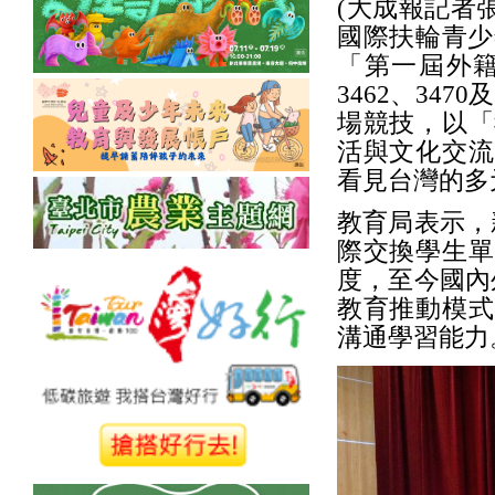
(大成報記者
國際扶輪青少
「第一屆外籍
3462、347
場競技，以「
活與文化交流
看見台灣的多
教育局表示，
際交換學生單
度，至今國內
教育推動模式
溝通學習能力