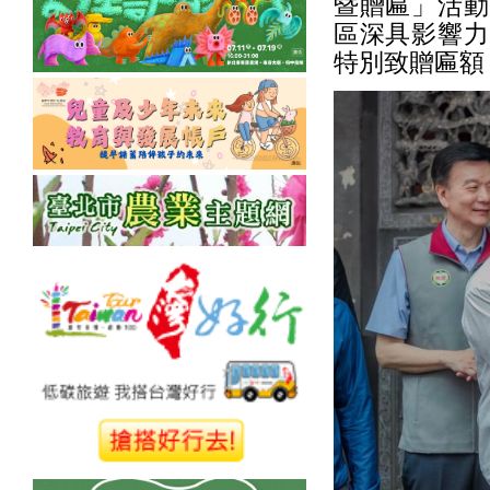
暨贈匾」活動
區深具影響力
特別致贈匾額