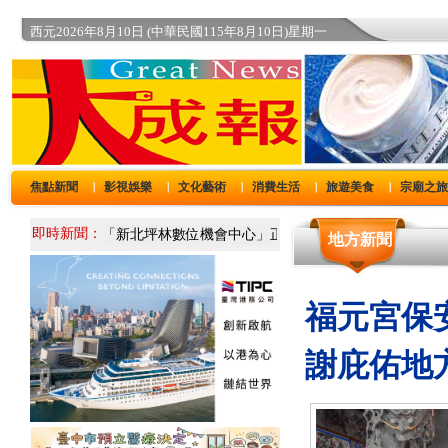
西元2026年8月10日 (中華民國115年8月10日)星期一
焦點新聞
影視娛樂
文化藝術
消費生活
旅遊美食
宗廟之
｜
｜
｜
｜
｜
即時新聞：
地方新聞
福元宮保
謝庇佑地