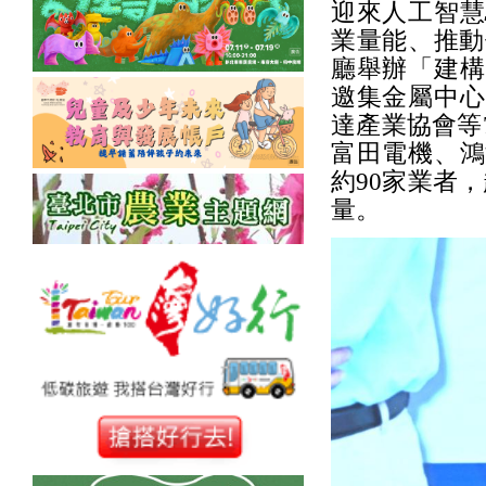
迎來人工智慧
業量能、推動
廳舉辦「建構
邀集金屬中心
達產業協會等
富田電機、鴻
約90家業者
量。