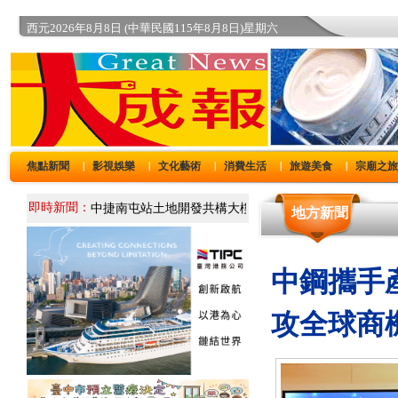
西元2026年8月8日 (中華民國115年8月8日)星期六
焦點新聞
影視娛樂
文化藝術
消費生活
旅遊美食
宗廟之
｜
｜
｜
｜
｜
即時新聞：
地方新聞
中鋼攜手
攻全球商