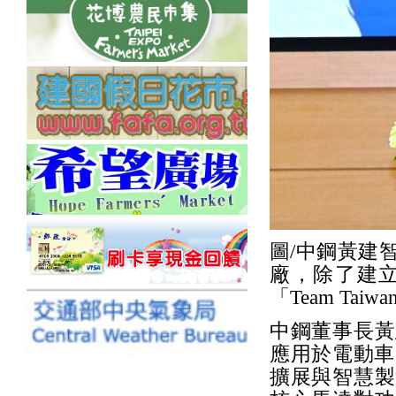
圖/中鋼黃建
廠，除了建
「Team T
中鋼董事長黃
應用於電動車
擴展與智慧製