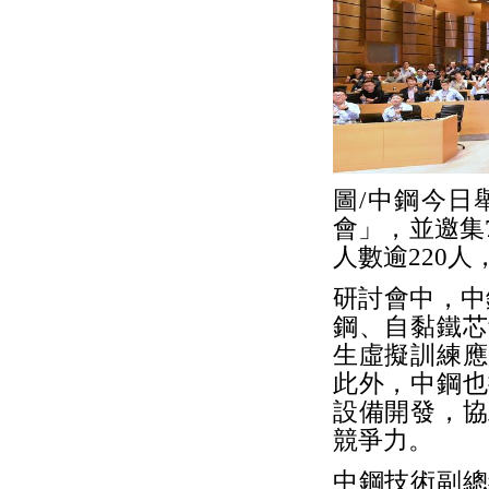
圖/中鋼今日
會」，並邀集
人數逾220
研討會中，中
鋼、自黏鐵芯
生虛擬訓練應
此外，中鋼也
設備開發，協
競爭力。
中鋼技術副總