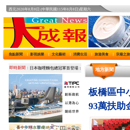
西元2026年8月8日 (中華民國115年8月8日)星期六
焦點新聞
影視娛樂
文化藝術
消費生活
旅遊美食
宗廟之
｜
｜
｜
｜
｜
即時新聞：
地方新聞
板橋區中
93萬扶助