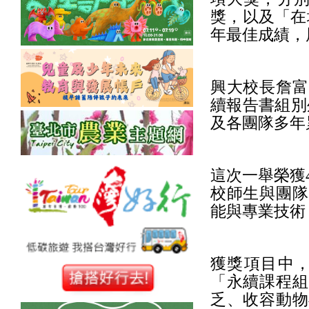
獎，以及「在
年最佳成績，
興大校長詹富
續報告書組別
及各團隊多年
這次一舉榮獲
校師生與團隊
能與專業技術
獲獎項目中，
「永續課程組
乏、收容動物