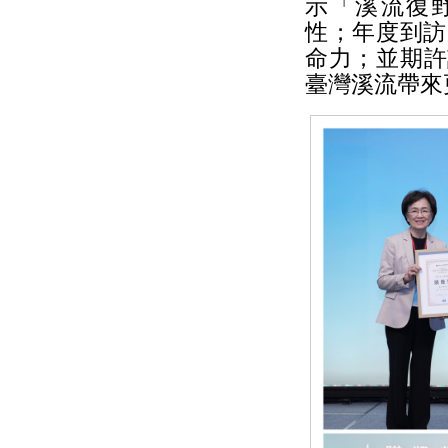
示「溪流復野 (
性；年度到訪
命力；並期許
臺灣溪流帶來