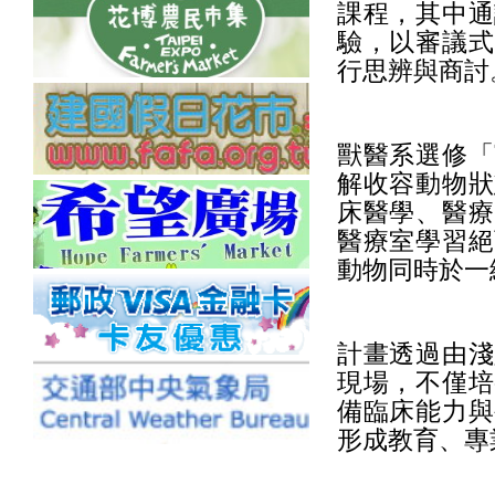
課程，其中通
驗，以審議式
行思辨與商討
獸醫系選修「
解收容動物狀
床醫學、醫療
醫療室學習絕
動物同時於一
計畫透過由淺
現場，不僅培
備臨床能力與
形成教育、專