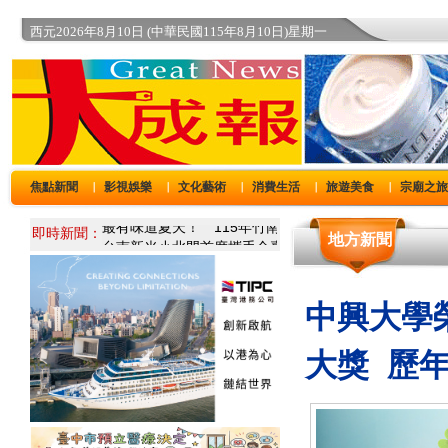
西元2026年8月10日 (中華民國115年8月10日)星期一
焦點新聞
影視娛樂
文化藝術
消費生活
旅遊美食
宗廟之
｜
｜
｜
｜
｜
即時新聞：
地方新聞
中興大學
大獎 歷