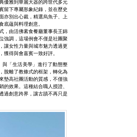
典優雅到華麗大器的跨世代多元
賓留下專屬形象紀錄，並在歷史
面亦別出心裁，精選烏魚子、上
食底蘊與料理創意。
式，由活佛素食餐廳董事長王錦
位強調，這場例會不僅是社團聚
，讓女性力量與城市魅力透過更
，獲得與會嘉賓一致好評。
」與「生活美學」進行了動態整
，脫離了教條式的框架，轉化為
來墊高社團活動的質感，不僅強
銷的效果。這種結合職人授證、
透過創意跨界，讓古蹟不再只是