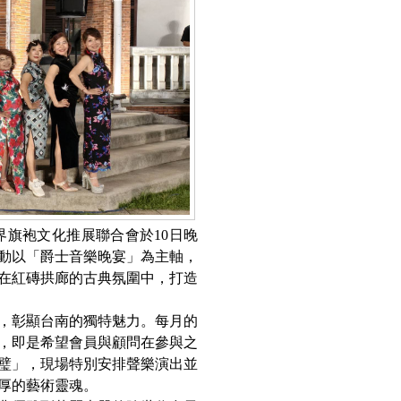
界旗袍文化推展聯合會於10日晚
動以「爵士音樂晚宴」為主軸，
在紅磚拱廊的古典氛圍中，打造
，彰顯台南的獨特魅力。每月的
，即是希望會員與顧問在參與之
璧」，現場特別安排聲樂演出並
厚的藝術靈魂。