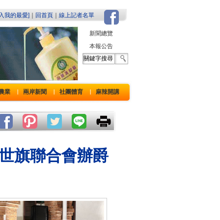
加入我的最愛]
｜
回首頁
｜
線上記者名單
新聞總覽
本報公告
農業
兩岸新聞
社團體育
麻辣開講
｜
｜
｜
世旗聯合會辦爵