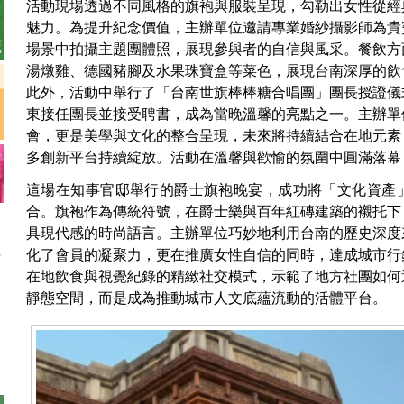
活動現場透過不同風格的旗袍與服裝呈現，勾勒出女性從經
魅力。為提升紀念價值，主辦單位邀請專業婚紗攝影師為貴
場景中拍攝主題團體照，展現參與者的自信與風采。餐飲方
湯燉雞、德國豬腳及水果珠寶盒等菜色，展現台南深厚的飲
此外，活動中舉行了「台南世旗棒棒糖合唱團」團長授證儀
東接任團長並接受聘書，成為當晚溫馨的亮點之一。主辦單
會，更是美學與文化的整合呈現，未來將持續結合在地元素
多創新平台持續綻放。活動在溫馨與歡愉的氛圍中圓滿落幕
這場在知事官邸舉行的爵士旗袍晚宴，成功將「文化資產
合。旗袍作為傳統符號，在爵士樂與百年紅磚建築的襯托下
具現代感的時尚語言。主辦單位巧妙地利用台南的歷史深度
化了會員的凝聚力，更在推廣女性自信的同時，達成城市行
在地飲食與視覺紀錄的精緻社交模式，示範了地方社團如何
靜態空間，而是成為推動城市人文底蘊流動的活體平台。