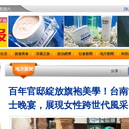
)星期六
[
費生活
旅遊美食
宗廟之旅
政治經濟
社會新聞
地方新聞
科技
｜
｜
｜
｜
｜
｜
地方新聞
分享：
百年官邸綻放旗袍美學！台南
士晚宴，展現女性跨世代風采