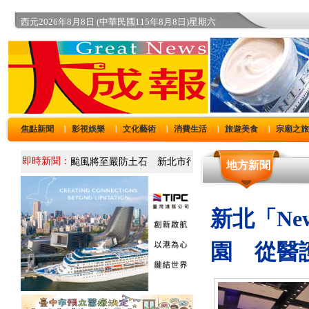
西元2026年8月8日 (中華民國115年8月8日)星期六
焦點新聞
影視娛樂
文化藝術
消費生活
旅遊美食
宗廟之
｜
｜
｜
｜
｜
即時新聞：
地方新聞
新北「New
園 從醫