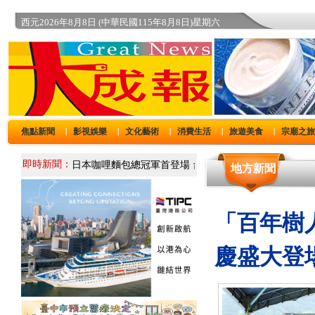
西元2026年8月8日 (中華民國115年8月8日)星期六
焦點新聞
影視娛樂
文化藝術
消費生活
旅遊美食
宗廟之
｜
｜
｜
｜
｜
即時新聞：
地方新聞
「百年樹
慶盛大登