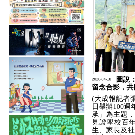
圖說
2026-04-18
留念合影，共
(大成報記者
日舉辦100
承」為主題，
見證學校百
生、家長及社