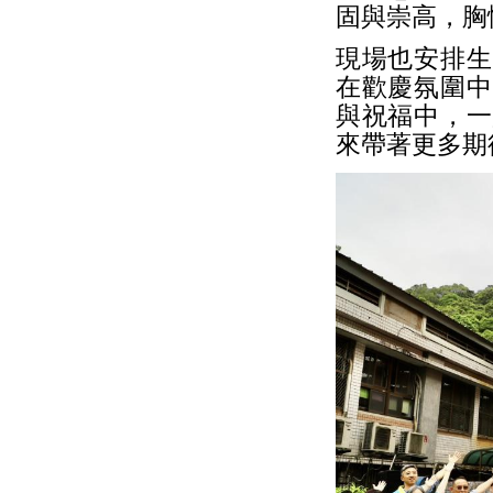
固與崇高，胸
現場也安排生
在歡慶氛圍中
與祝福中，一
來帶著更多期