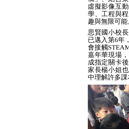
虛擬影像互動
學、工程與程
趣與無限可能
思賢國小校長
已邁入第6年
會接觸STE
嘉年華現場，
成指定關卡後
家長楊小姐也
中理解許多課