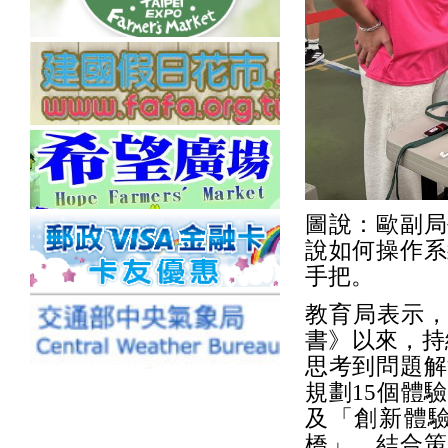
圖說：歐副局
說如何操作系
手把。
教育局表示，
書》以來，持
思考到問題解
規劃15個體
及「創新體
橋」、結合策