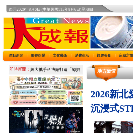
西元2026年8月6日 (中華民國115年8月6日)星期四
焦點新聞
影視娛樂
文化藝術
消費生活
旅遊美食
宗廟之
｜
｜
｜
｜
｜
即時新聞：
地方新聞
2026
沉浸式ST