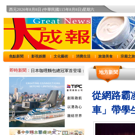
西元2026年8月8日 (中華民國115年8月8日)星期六
焦點新聞
影視娛樂
文化藝術
消費生活
旅遊美食
宗廟之
｜
｜
｜
｜
｜
即時新聞：
地方新聞
從網路霸
車」帶學