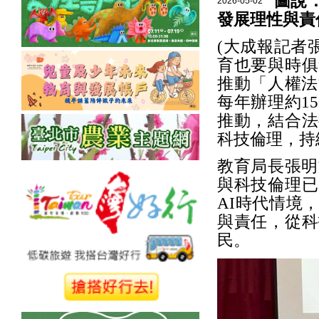
圖說
2026-05-02
發展理性與責
(大成報記者
育也要與時俱
推動「人權法
每年辦理約1
推動，結合法
科技倫理，持
教育局長張明
與科技倫理已
AI時代情境
與責任，從科
民。