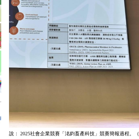
說： 2025社會企業競賽「洺鈞畜產科技」競賽簡報過程。（