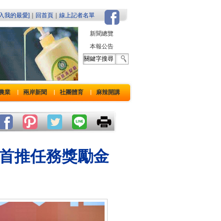
加入我的最愛]
｜
回首頁
｜
線上記者名單
新聞總覽
本報公告
農業
兩岸新聞
社團體育
麻辣開講
｜
｜
｜
 首推任務獎勵金