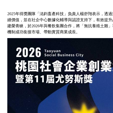
2025年得獎團隊「洺鈞畜產科技」負責人楊舒翔表示，透
續價值，並在社企中心數據化輔導與認證支持下，有效提升
建榮青睞，於2026年與餐飲集團合作，將「無抗養殖土雞
機制成功銜接市場、帶動實質商業成長。