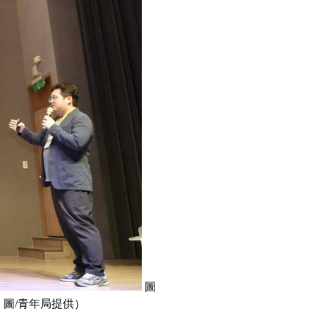
圖
 圖/青年局提供）