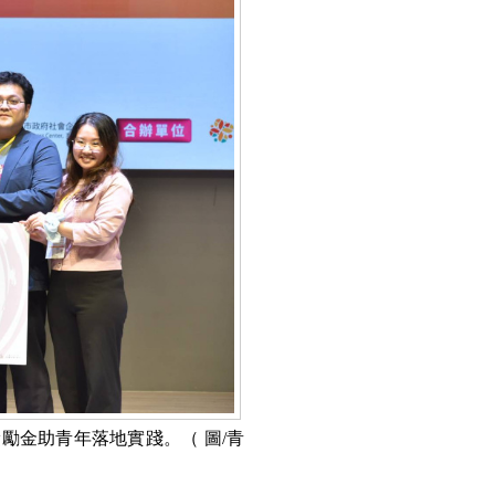
勵金助青年落地實踐。（ 圖/青