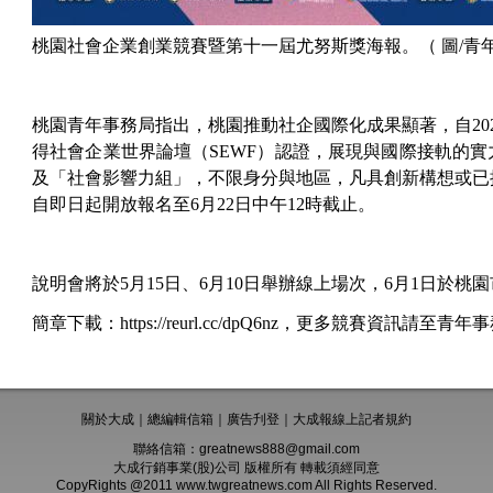
桃園社會企業創業競賽暨第十一屆尤努斯獎海報。（ 圖/青
桃園青年事務局指出，桃園推動社企國際化成果顯著，自202
得社會企業世界論壇（SEWF）認證，展現與國際接軌的
及「社會影響力組」，不限身分與地區，凡具創新構想或已
自即日起開放報名至6月22日中午12時截止。
說明會將於5月15日、6月10日舉辦線上場次，6月1日於
簡章下載：https://reurl.cc/dpQ6nz，更多競賽資訊請