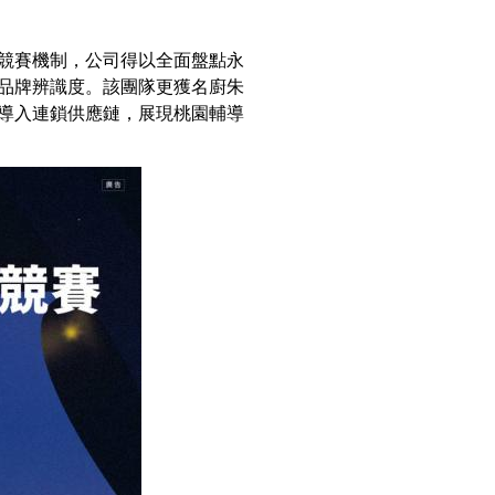
過競賽機制，公司得以全面盤點永
品牌辨識度。該團隊更獲名廚朱
」導入連鎖供應鏈，展現桃園輔導