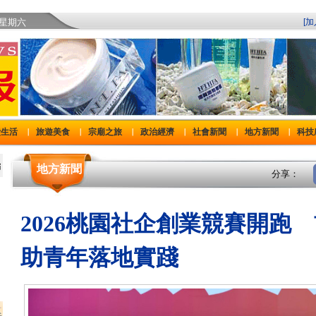
)星期六
[
費生活
旅遊美食
宗廟之旅
政治經濟
社會新聞
地方新聞
科技
｜
｜
｜
｜
｜
｜
地方新聞
分享：
2026桃園社企創業競賽開跑
助青年落地實踐