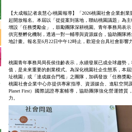
【大成報記者袁慧心/桃園報導】「2026桃園社會企業創
起開放報名。本屆以「從提案到落地，聯結桃園議題」為主
增設「任務獎勵金」，鼓勵團隊深耕桃園。青年事務局表示
供完整孵化機制，透過一對一輔導與資源媒合，協助團隊將
地計畫。報名至6月22日中午12時止，歡迎全台具社會影響
桃園青年事務局局長侯佳齡表示，永續發展已成全球趨勢，
值，是未來重要的創業模式。為深化桃園社企生態系，本屆
址桃園」或「達成媒合門檻」之團隊，加碼發放「任務獎勵
桃園社會企業中心亦提供專家指導、資源媒合、進駐空間及「人與
Planet First）國際認證專案輔導，協助團隊強化營運
力。