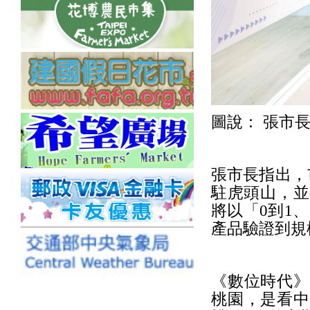
圖說： 張市
張市長指出，市
駐虎頭山，並
將以「0到1
產品驗證到規
《數位時代》
桃園，是看中