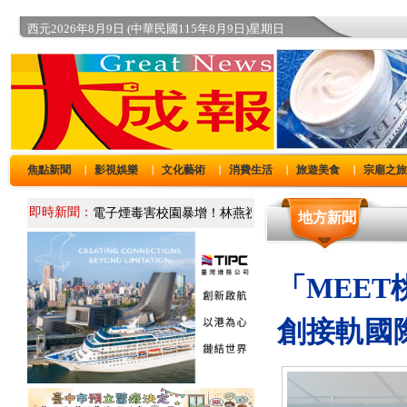
西元2026年8月9日 (中華民國115年8月9日)星期日
焦點新聞
影視娛樂
文化藝術
消費生活
旅遊美食
宗廟之
｜
｜
｜
｜
｜
即時新聞：
地方新聞
「MEE
創接軌國