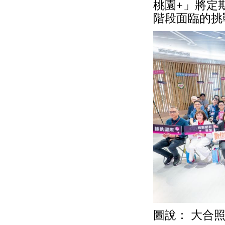
桃園+」將定
階段面臨的挑
圖說： 大合