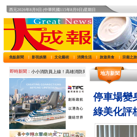
西元2026年8月9日 (中華民國115年8月9日)星期日
焦點新聞
影視娛樂
文化藝術
消費生活
旅遊美食
宗廟之
｜
｜
｜
｜
｜
即時新聞：
地方新聞
停車場變
綠美化評