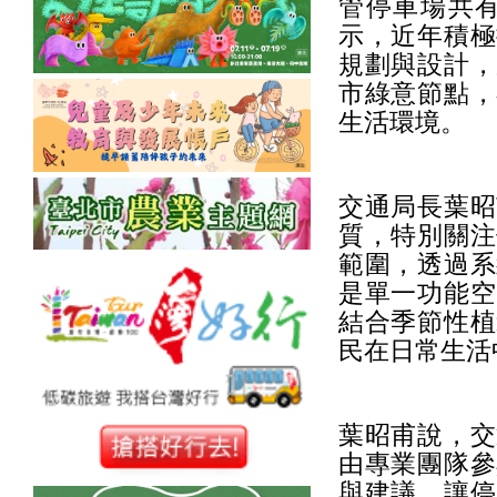
管停車場共有
示，近年積極
規劃與設計，
市綠意節點，
生活環境。
交通局長葉昭
質，特別關注
範圍，透過系
是單一功能空
結合季節性植
民在日常生活
葉昭甫說，交
由專業團隊參
與建議，讓停