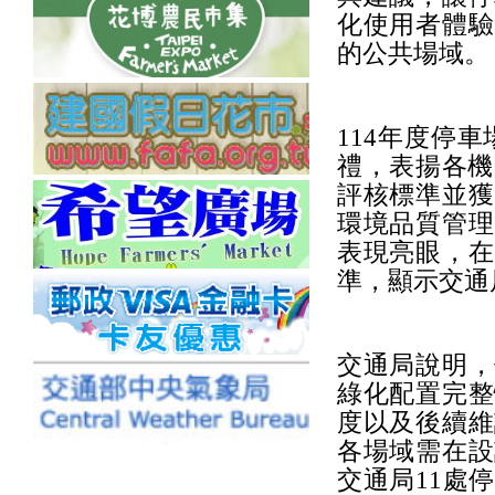
化使用者體驗
的公共場域。
114年度停
禮，表揚各機
評核標準並獲
環境品質管理
表現亮眼，在
準，顯示交通
交通局說明，
綠化配置完整
度以及後續維
各場域需在設
交通局11處