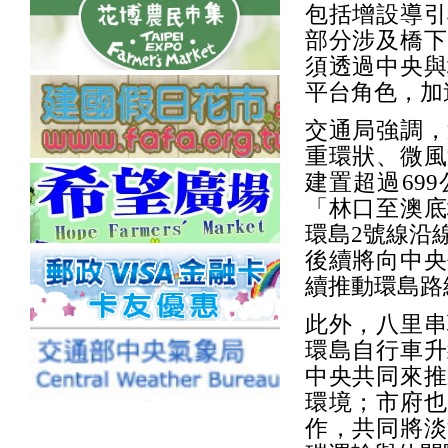
包括增設導引
部分涉及橋下
須透過中央與
平台角色，加
交通局強調，
重環狀、微風
建置超過69
「林口至澳底
環島2號線沿
後續將向中央
續推動環島路
此外，八里串
環島自行車升
中央共同來推
環境；市府也
作，共同將淡