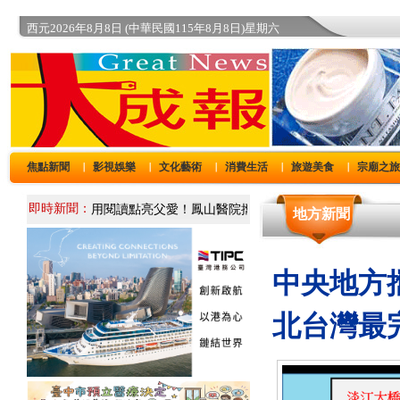
西元2026年8月8日 (中華民國115年8月8日)星期六
焦點新聞
影視娛樂
文化藝術
消費生活
旅遊美食
宗廟之
｜
｜
｜
｜
｜
即時新聞：
地方新聞
中央地方
北台灣最