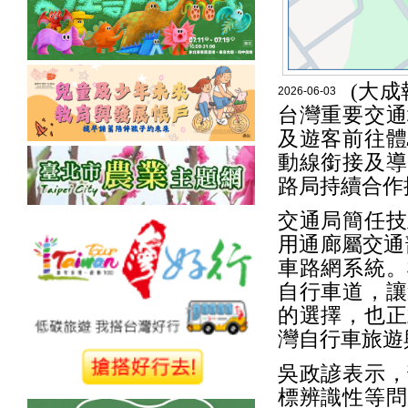
(大
2026-06-03
台灣重要交通
及遊客前往體
動線銜接及導
路局持續合作
交通局簡任技
用通廊屬交通
車路網系統。
自行車道，讓
的選擇，也正
灣自行車旅遊
吳政諺表示，
標辨識性等問