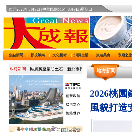
西元2026年8月9日 (中華民國115年8月9日)星期日
焦點新聞
影視娛樂
文化藝術
消費生活
旅遊美食
宗廟之
｜
｜
｜
｜
｜
即時新聞：
地方新聞
2026
風貌打造