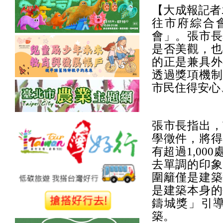
【大成報記者
往市府綜合會
會」。張市長
是否美觀，也
的正是兼具外
透過獎項機制
市民住得安心
張市長指出，
學徵件，將得
有超過1,0
去單調的印象
圍籬僅是建築
是建築本身的
鑄城獎」引
築。