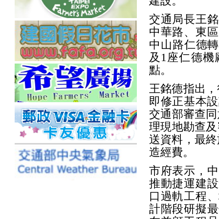
建設。
交通局長王銘
中華路、東區
中山路仁德轉
及1座仁德機
點。
王銘德指出，
即修正基本設
交通部審查同
理現地勘查及
送資料，最終
造經費。
市府表示，中
推動捷運建設
口過軌工程、
計階段研擬最