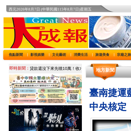
西元2026年8月7日 (中華民國115年8月7日)星期五
焦點新聞
影視娛樂
文化藝術
消費生活
旅遊美食
宗廟之
｜
｜
｜
｜
｜
即時新聞：
地方新聞
臺南捷運藍
中央核定