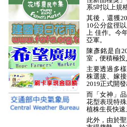
系5吋以上規
其後，還獲20
10公分盆徑以
上 佳作。今年
亞軍。
陳彥銘是自2
室，便積極投
主要透過多樣
株選拔、嫁接
2019正式
而「女神」品
花型表現特殊
植株生長快速
此外，由於聖