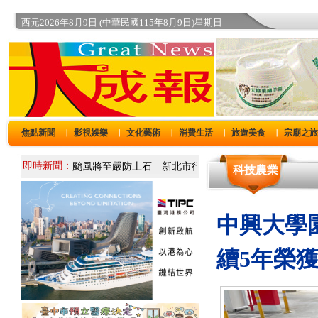
西元2026年8月9日 (中華民國115年8月9日)星期日
焦點新聞
影視娛樂
文化藝術
消費生活
旅遊美食
宗廟之
｜
｜
｜
｜
｜
即時新聞：
科技農業
中興大學
續5年榮