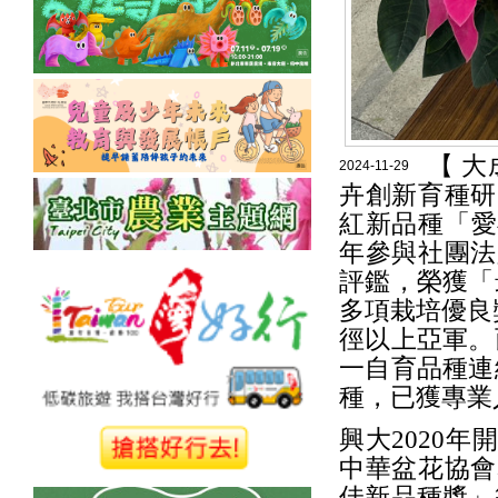
【 
2024-11-29
卉創新育種研
紅新品種「愛
年參與社團法
評鑑，榮獲「
多項栽培優良
徑以上亞軍。
一自育品種連
種，已獲專業
興大2020
中華盆花協會
佳新品種獎」