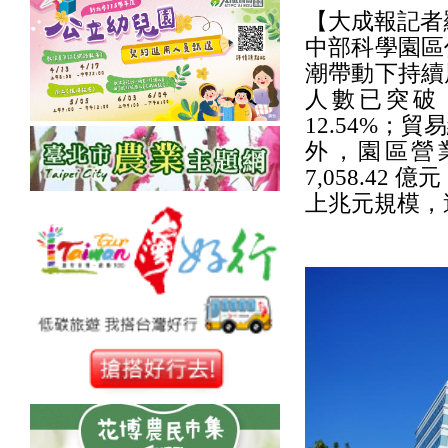
【大成報記者
中部科學園區
潮帶動下持續
人數已突破 6
12.54%；貿易
外，園區營
7,058.42
上兆元規模，達 