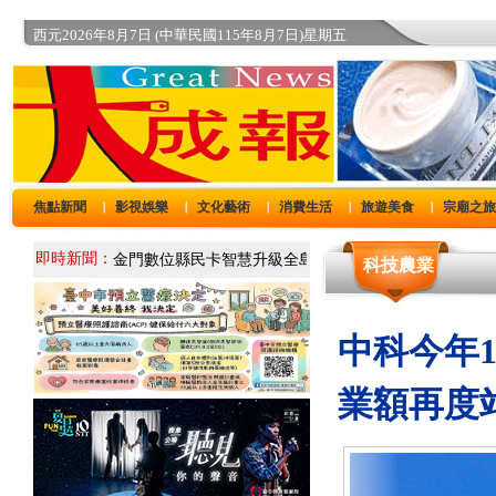
西元2026年8月7日 (中華民國115年8月7日)星期五
焦點新聞
影視娛樂
文化藝術
消費生活
旅遊美食
宗廟之
｜
｜
｜
｜
｜
即時新聞：
科技農業
中科今年1
業額再度