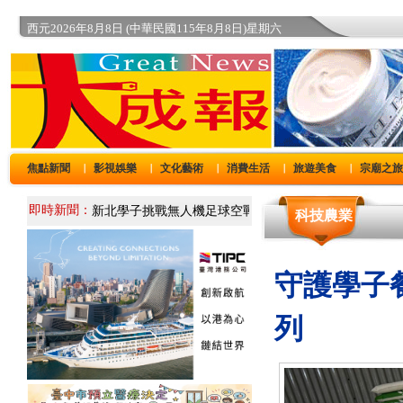
西元2026年8月8日 (中華民國115年8月8日)星期六
焦點新聞
影視娛樂
文化藝術
消費生活
旅遊美食
宗廟之
｜
｜
｜
｜
｜
即時新聞：
科技農業
守護學子
列