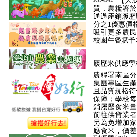
【大
2026-01-21
質，農糧署於
通過產銷履歷
分之1優惠價
吸引更多農民
校園午餐賦予
履歷米供應學
農糧署南區分
集團專區生產
且品質規格符
保障；學校每
銷履歷食米量
前往供貨業者
另為免增加家
應食米，價差