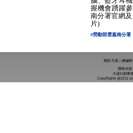
腦、藍牙耳機
握機會踴躍參
南分署官網及
片)
#勞動部雲嘉南分署