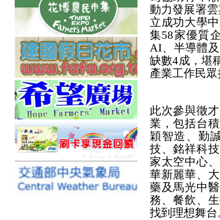
動力發展署雲
立成功大學中
集58家優質
AI、半導體
缺數4成，堪
產業工作民眾
此次參與徵才
業，包括台積
穎智造、勤
技、銘祥科技
家太空中心、
華新麗華、大
藥及馬光中醫
務、餐飲、生
找到理想舞台