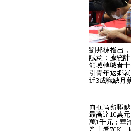
劉邦棟指出，
誠意；據統計
領域轉職者十
引青年返鄉就
近3成職缺月
而在高薪職缺
最高達10萬
萬1千元；華
皆上看70K