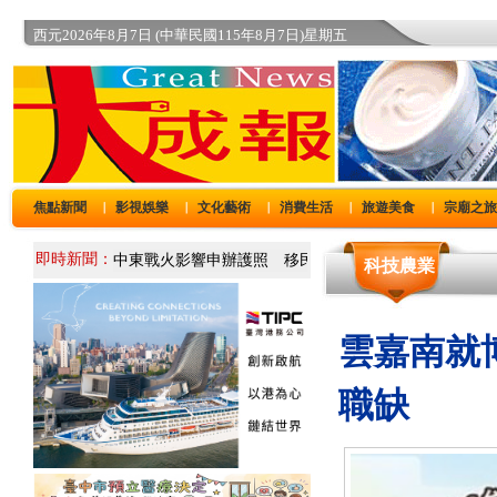
西元2026年8月7日 (中華民國115年8月7日)星期五
焦點新聞
影視娛樂
文化藝術
消費生活
旅遊美食
宗廟之
｜
｜
｜
｜
｜
即時新聞：
科技農業
雲嘉南就博
職缺