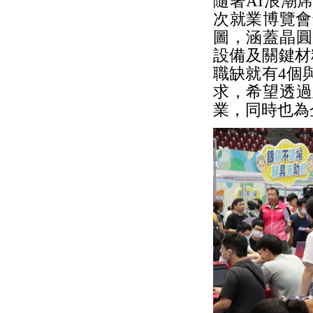
隨著AI浪潮
次就業博覽會
圖，涵蓋晶圓
設備及關鍵材
職缺就有4個
求，希望透過
業，同時也為