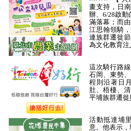
畫支持，日南
辦、6/28啟
滿落幕；而由
江思翰領騎，
連族群遷徙節
為文化教育注
這次騎行路線
石岡、東勢、
程則沿著日
肚、梧棲、清
平埔族群遷徙
活動抵達埔
意。他表示，