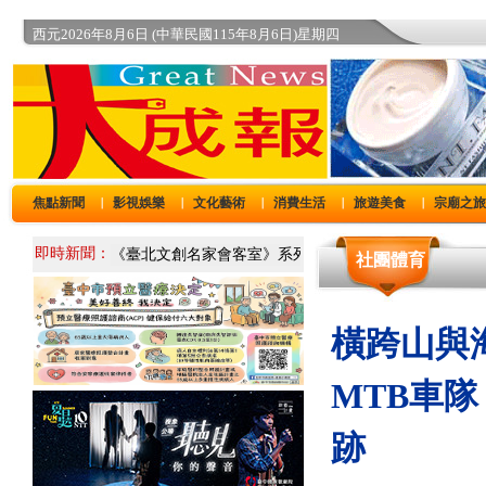
西元2026年8月6日 (中華民國115年8月6日)星期四
焦點新聞
影視娛樂
文化藝術
消費生活
旅遊美食
宗廟之
｜
｜
｜
｜
｜
即時新聞：
社團體育
橫跨山與
MTB車
跡