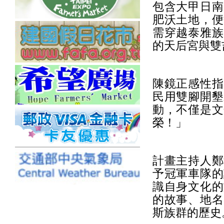
包含大甲日南
肥沃土地，便
需穿越泰雅族
的天后宮與雙
陳鏡正感性指
民用雙腳開墾
動，不僅是文
榮！」
計畫主持人鄭
予冠軍車隊的
識自身文化的
的故事、地名
斯族群的歷史