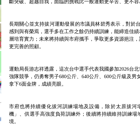
斷突破、超越自我，面臨的挑戰比一般運動更辛苦、更不容
長期關心並支持拔河運動發展的市議員林碧秀表示，對於台
感到與有榮焉，選手多在工作之餘仍持續訓練，能締造佳績
層培育實力；未來將持續與市府攜手，爭取更多資源挹注，
更完善的照顧。
運動局長游志祥透露，這次台中選手代表我國參加2026台
強隊競爭，仍勇奪男子680公斤、640公斤、600公斤級及男
拿下6面金牌，成績亮眼。
市府也將持續優化拔河訓練場地及設備，除於太原拔河
機」、供選手高強度負荷訓練外；後續將持續維持訓練場
境。