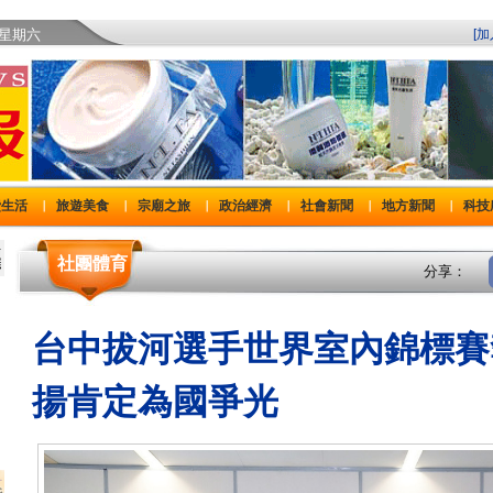
)星期六
[
費生活
旅遊美食
宗廟之旅
政治經濟
社會新聞
地方新聞
科技
｜
｜
｜
｜
｜
｜
社團體育
分享：
台中拔河選手世界室內錦標賽
揚肯定為國爭光