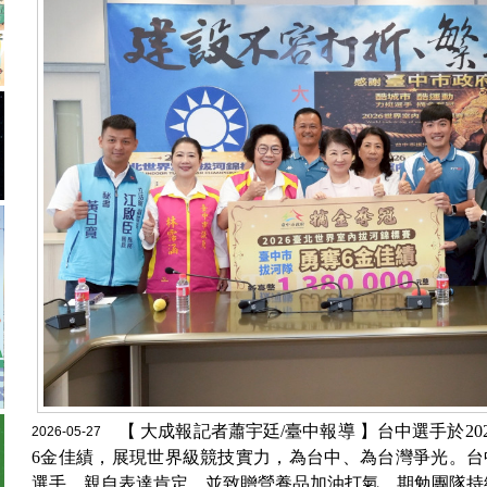
【 大成報記者蕭宇廷/臺中報導 】台中選手於2
2026-05-27
6金佳績，展現世界級競技實力，為台中、為台灣爭光。台中
選手、親自表達肯定，並致贈營養品加油打氣，期勉團隊持