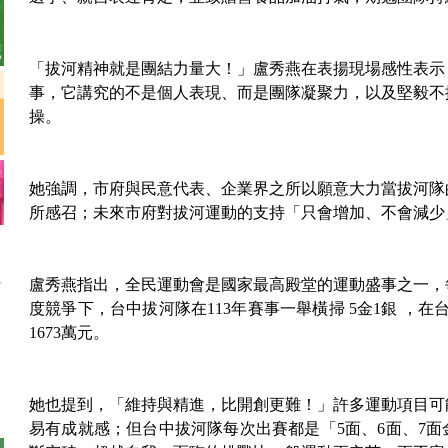
「拔河精神就是團結力量大！」盧秀燕在表揚現場感性表示
事，它講究的不是個人表現、而是團隊凝聚力，以及堅毅不
操。
她強調，市府與民意代表、企業界之所以願意大力當拔河隊
所感召；未來市府對拔河運動的支持「只會增加、不會減少
盧秀燕指出，全民運動會是國家最高殿堂的運動盛事之一，
度競爭下，台中拔河隊在113年賽事一舉橫掃 5金1銀 ，
1673萬元。
她也提到，「維持與精進，比開創更難！」許多運動項目可
易有成就感；但台中拔河隊每次出賽都是「5面、6面、7