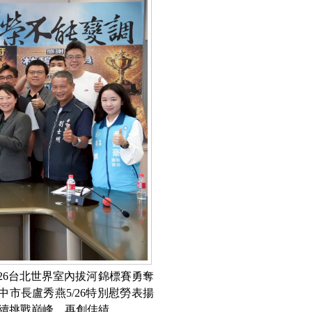
026台北世界室內拔河錦標賽勇奪
市長盧秀燕5/26特別慰勞表揚
續挑戰巔峰、再創佳績。