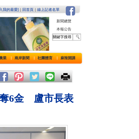
加入我的最愛]
｜
回首頁
｜
線上記者名單
新聞總覽
本報公告
農業
兩岸新聞
社團體育
麻辣開講
｜
｜
｜
奪6金 盧市長表