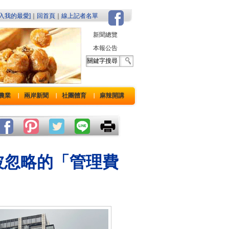
加入我的最愛]
｜
回首頁
｜
線上記者名單
新聞總覽
本報公告
農業
兩岸新聞
社團體育
麻辣開講
｜
｜
｜
被忽略的「管理費