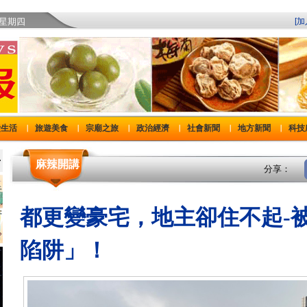
)星期四
[
費生活
旅遊美食
宗廟之旅
政治經濟
社會新聞
地方新聞
科技
｜
｜
｜
｜
｜
｜
麻辣開講
分享：
都更變豪宅，地主卻住不起-
陷阱」！