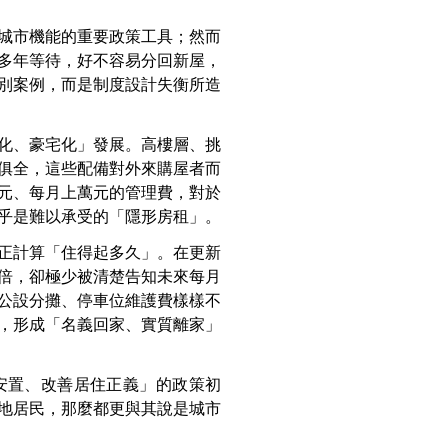
城市機能的重要政策工具；然而
多年等待，好不容易分回新屋，
別案例，而是制度設計失衡所造
化、豪宅化」發展。高樓層、挑
俱全，這些配備對外來購屋者而
元、每月上萬元的管理費，對於
乎是難以承受的「隱形房租」。
正計算「住得起多久」。在更新
倍，卻極少被清楚告知未來每月
公設分攤、停車位維護費樣樣不
，形成「名義回家、實質離家」
安置、改善居住正義」的政策初
地居民，那麼都更與其說是城市