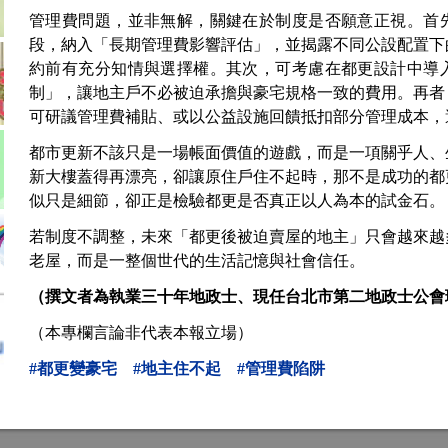
管理費問題，並非無解，關鍵在於制度是否願意正視。首
段，納入「長期管理費影響評估」，並揭露不同公設配置下
約前有充分知情與選擇權。其次，可考慮在都更設計中導
制」，讓地主戶不必被迫承擔與豪宅規格一致的費用。再者
可研議管理費補貼、或以公益設施回饋抵扣部分管理成本，
都市更新不該只是一場帳面價值的遊戲，而是一項關乎人、
新大樓蓋得再漂亮，卻讓原住戶住不起時，那不是成功的都
似只是細節，卻正是檢驗都更是否真正以人為本的試金石。
若制度不調整，未來「都更後被迫賣屋的地主」只會越來越
老屋，而是一整個世代的生活記憶與社會信任。
（撰文者為執業三十年地政士、現任台北市第二地政士公會
（本專欄言論非代表本報立場）
#都更變豪宅
#地主住不起
#管理費陷阱