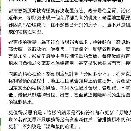
（台北市第二地政士公會理事長林瑞明專欄）
2026-01-28
都市更新原本被寄望為解決老屋危險、改善居住品質、活化
近年來，卻頻頻出現一個荒謬卻真實的現象：老屋地主歷經
卻因高昂管理費而「住不起自己分到的房子」。這不只是個
成的結構性問題。
都更後的建築，為了符合市場銷售需求，往往朝向「高規格
高大廳、景觀泳池、健身房、門禁保全、智慧管理系統一應
言是加分，卻成了原地主戶長期沉重的負擔。每坪動輒數百
原本只負擔老公寓基本修繕費用、甚至是退休長者而言，幾
問題的核心在於：都更制度只計算「分回多少坪」，卻未真
權利變換的過程中，地主往往被告知房屋價值提升、資產翻
固定支出的結構與風險。等到入住後才發現，管理費、水電
低，最後只能選擇出租、出售，甚至被迫搬離熟悉的生活圈
的諷刺結果。
更值得反思的是，這樣的結果是否仍符合都市更新「原地
衷？若都更最終只服務得起高資產新住戶，卻排擠原本的在
更新，不如說是「溫和版的迫遷」。