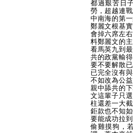
都過艱苦日
勞，超越連戰
中南海的第一
鄭麗文根基實
會掉六席左右
料鄭麗文的主
看馬英九到最
共的政黨輸得
要不要解散已
已完全沒有與
不如改為公益
親中舔共的下
文這輩子只選
柱還差一大截
鉅款也不知如
要能成功拉到
偷雞摸狗，