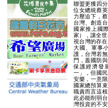
聯盟更獲四分
位女總統蔡英
力壓迫下，蔡
台灣、創造台
國家推上國
家），讓全世
視台灣的存在
大國、軍事
護，台灣若無
門，蓋國防與
保護經濟發
一」，但國民
安樂，一意限
國家總預算束
職責而言這根
此必能削弱台
灣投資的不安