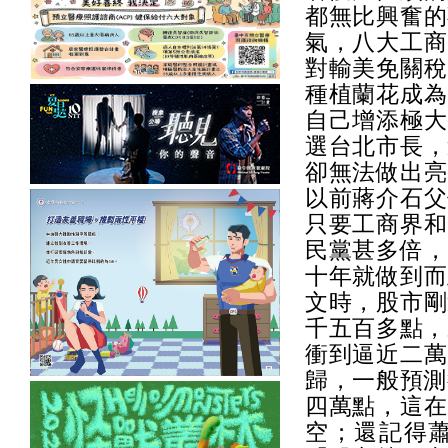
都無比興奮的
氣，八大工商
對輸美免關稅
種植蘭花成為
自己增添極大
選台北市長，
卻無法做出亮
以前蔣介石父
只要工商界和
民黨甚多倍，
十年就做到而
文時，股市剛
千五百多點，
衝到逼近二萬
歸，一般預測
四萬點，這在
空；還記得