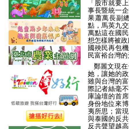
「股市就要上
事長暨統一企
果蕭萬長副
點，馬英九交
萬點這在國民
想怎樣將被政
國殃民再包機
民富裕台灣的
鄭麗文現在
她，讓她的政
雖與台灣的富
際記者絲毫不
庫論壇的首席
身份地位來博
夷所思；當現
與泰國的反共
反共聲望越高