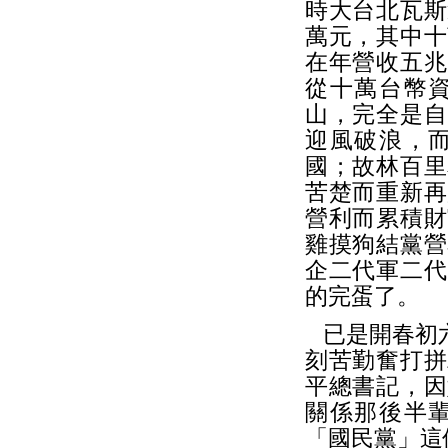
時大台北瓦斯
萬元，其中十
在年營收五兆
從十萬台幣
山，完全是自
迎風破浪，
國；故林百里
苦楚而重新再
營利而累積財
雞摸狗結黨營
企二代軍二代
的完蛋了。
已是開春初六
刻苦勤奮打拼
平總書記，因
關係那後半
「國民黨」這