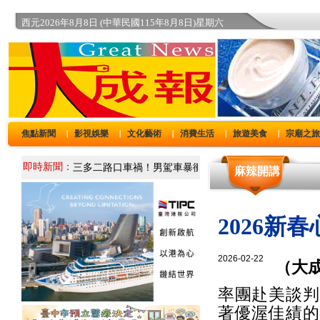
西元2026年8月8日 (中華民國115年8月8日)星期六
焦點新聞
影視娛樂
文化藝術
消費生活
旅遊美食
宗廟之
｜
｜
｜
｜
｜
即時新聞：
麻辣開講
2026
2026-02-22
（大
率團赴美談判
著優渥佳績的