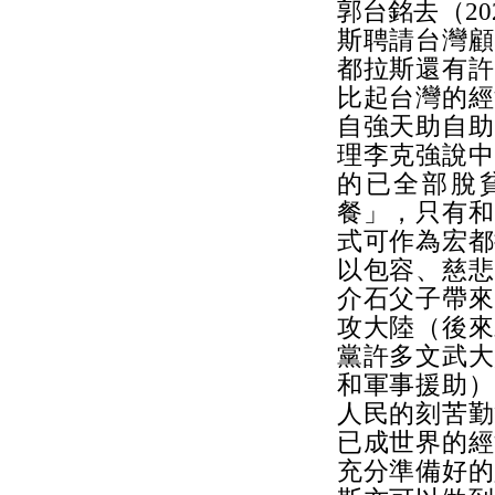
郭台銘去（2
斯聘請台灣顧
都拉斯還有許
比起台灣的經
自強天助自助
理李克強說中
的已全部脫
餐」，只有和
式可作為宏都
以包容、慈悲
介石父子帶來
攻大陸（後來
黨許多文武大
和軍事援助）
人民的刻苦勤
已成世界的經
充分準備好的