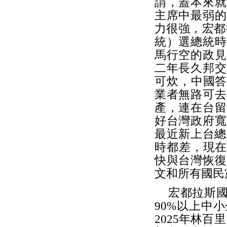
謂，蓋本來就
主席中最弱的
力很強，宏都
統）選總統時
馬行空的政見
二年長久邦交
可炊，中國答
業者無路可去
產，連在台留
好台灣政府寬
最近新上台總
時都差，現在
快與台灣恢復
文和所有國民
宏都拉斯國庫
90%以上中
2025年林