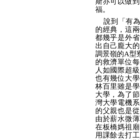
斯亦可以做到
福。
說到「有為
的經典，這兩
都幾乎是外省
出自己龐大的
調景嶺的A型
的救濟單位每
人如國際超級
也有幾位大學
林百里雖是學
大學，為了節
灣大學電機系
的父親也是從
由於薪水微薄
在板橋媽祖廟
用課餘去打工