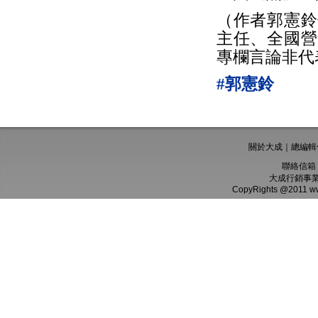
（作者郭憲鈴
主任、全國營
專欄言論非代
#郭憲鈴