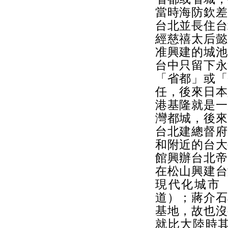
當時海防欽差
台北並長住台
經慈禧太后懿
准興建的城池
台中只留下永
「省都」或「
任，後來日本
港基隆就是一
灣都城，後來
台北建總督府
和附近的台大
館興辦台北帝
在松山興建台
現代化城市
道）；蔣介石
基地，故也沒
就比大陸時