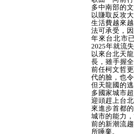
多中南部的文
以賺取反攻大
生活費越來越
法可承受，因
年來台北市已
2025年就
以來台北天龍
長，雖手握全
前任柯文哲更
代的臉，也令
但天龍國的逃
多國家城市超
迎頭趕上台北
來進步首都的
城市的能力，
前的新潮流趨
所唾棄。