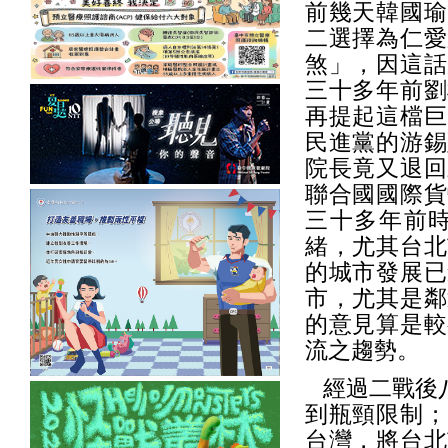
前幾天韓國瑜
二選擇為仁愛
煞」，因這話
三十多年前劉
再提起這檔巨
民進黨的游錫
院長竟又退回
聯合國國際貨
三十多年前
緒，尤其台北
的城市發展已
市，尤其是鄰
的意見算是較
流之趨勢。
經過二戰後八
到瓶頸限制；
台灣，將台北