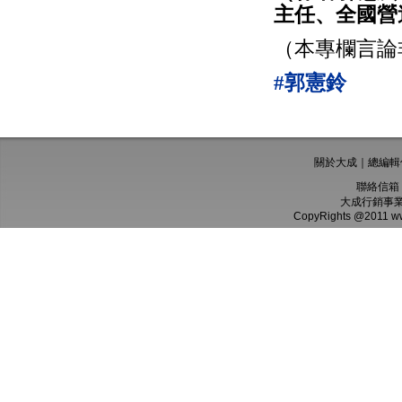
主任、全國營
（本專欄言論
#郭憲鈴