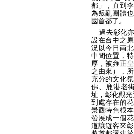
都」，直到李
為叛亂團體也
國首都了。
過去彰化亦
設在台中之原
況以今日南北
中間位置，特
厚，被雍正皇
之由來），所
充分的文化氛
佛、鹿港老
址，彰化觀光
到處存在的花
景觀特色根本
發展成一個花
道讓遊客來彰
將首都遷建於