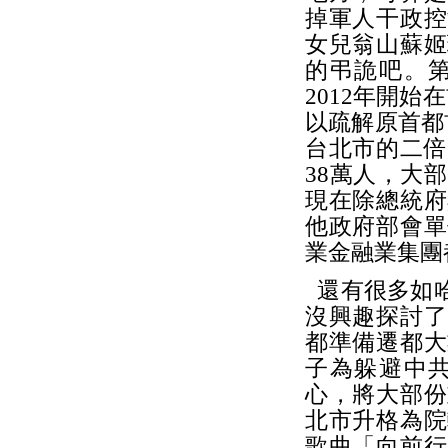
掉軍人干政控
女兒翁山蘇姬
的弔詭吧。
2012年開
以疏解原首都
台北市的二倍
38萬人，大
現在除總統府
他政府部會單
業金融業集團
還有很多如哈
沒興趣探討了
都準備遷都大
子為躲避中
心，將大部份
北市升格為院
歌曲「向前行