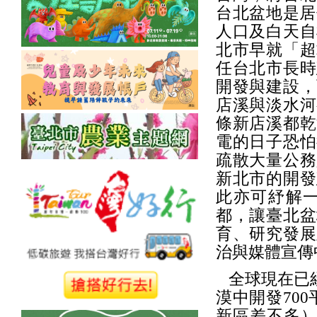
台北盆地是居
人口及白天自
北市早就「超
任台北市長時
開發與建設，
店溪與淡水河
條新店溪都乾
電的日子恐怕
疏散大量公務
新北市的開發
此亦可紓解
都，讓臺北盆
育、研究發展
治與媒體宣傳
全球現在已經
漠中開發70
新區差不多）