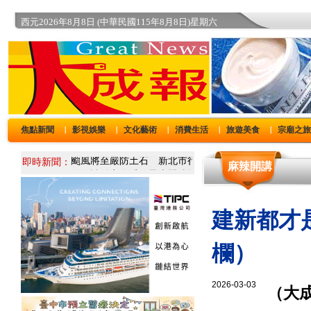
西元2026年8月8日 (中華民國115年8月8日)星期六
焦點新聞
影視娛樂
文化藝術
消費生活
旅遊美食
宗廟之
｜
｜
｜
｜
｜
即時新聞：
麻辣開講
建新都才
欄）
2026-03-03
（大