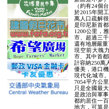
（約有24個
於2015年
萬人口疏解很
是印尼新首都
1200公里
市、超過三千
還有地層嚴重
現空前大魄力
市、其中首都
計容納250
優美，港口機
現代化城市
7054平方
只是全國最大
是政治與軍事
都約居住一百
地方，可算是