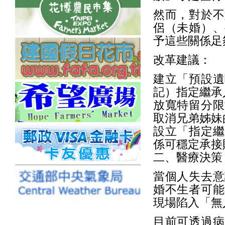
然而，對於不
侶（未婚）、
予這些關係足
改革建議：
建立「預設遺
記）指定繼承
放寬特留分限
取消兄弟姊妹
設立「指定繼
係可穩定承接
二、醫療決策
當個人失去意
婚不生者可能
現場陷入「無
目前可透過病