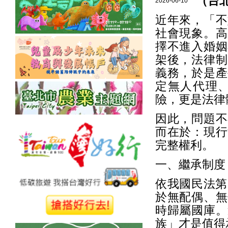
（台
2026-06-10
近年來，「不
社會現象。高
擇不進入婚姻
架後，法律制
義務，於是產
定無人代理
險，更是法律
因此，問題不
而在於：現行
完整權利。
一、繼承制度
依我國民法第
於無配偶、無
時歸屬國庫。
族」才是值得