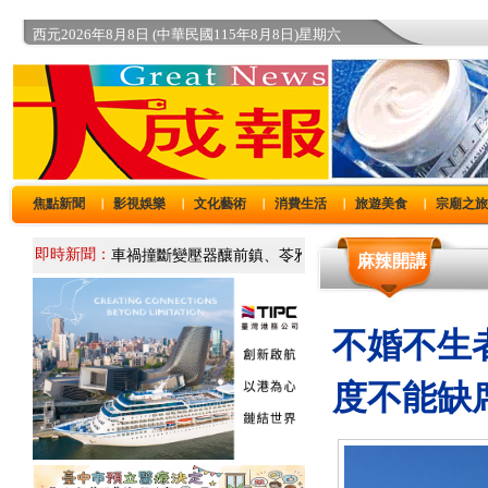
西元2026年8月8日 (中華民國115年8月8日)星期六
焦點新聞
影視娛樂
文化藝術
消費生活
旅遊美食
宗廟之
｜
｜
｜
｜
｜
即時新聞：
麻辣開講
不婚不生
度不能缺