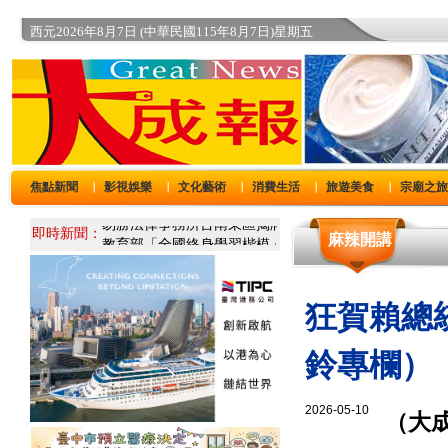
西元2026年8月7日 (中華民國115年8月7日)星期五
焦點新聞
影視娛樂
文化藝術
消費生活
旅遊美食
宗廟之
｜
｜
｜
｜
｜
即時新聞：
麻辣開講
狂賀賴總
鈴專欄）
2026-05-10
（大