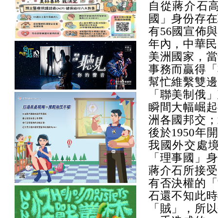
自從蔣介石
國」身份存在
有56國宣佈
年內，中華民
美洲國家，當
事務而贏得「
幫忙維繫雙邊
「聯美制俄」
瞬間大幅崛起
洲各國邦交；
後於1950
我國外交處
「理事國」身
蔣介石所接受
有否決權的「
石還不知此時
「賊」，所以