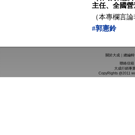
主任、全國營
（本專欄言論
#郭憲鈴