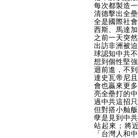
每次都製造一
清德擊出全壘
全是國際社會
西斯、馬達加
之前一天突然
出訪非洲被迫
球認知中共不
想到個性堅強
迴前進，不到
達史瓦帝尼且
會也贏來更多
亮全壘打的中
過中共這招只
但對搭小舢舨
孽是見到中共
站起來；將
「台灣人和中