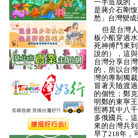
一手造成的，
是蔣介石剛愎
愁」台灣變成
但是台灣人
板小船穿過水
死神搏鬥來到
說的），這與
台灣分享台灣
的，所以台灣
灣的專制獨裁
冒著天險渡過
的個性；鄭克
明鄭的東寧王
熙將其中八千
多俄國兵，這
來的台灣兵到
早了218年