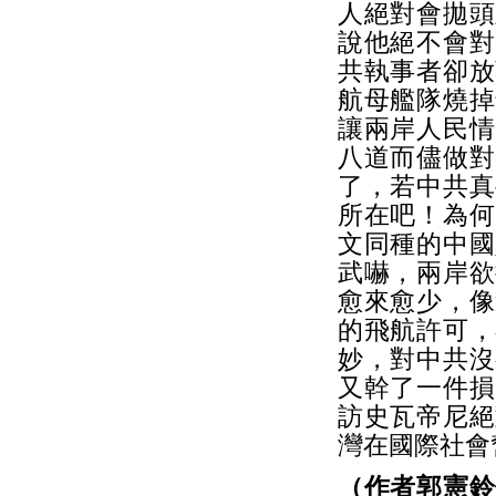
人絕對會拋頭
說他絕不會對
共執事者卻放
航母艦隊燒掉
讓兩岸人民情
八道而儘做對
了，若中共真
所在吧！為何
文同種的中國
武嚇，兩岸欲
愈來愈少，像
的飛航許可，
妙，對中共沒
又幹了一件損
訪史瓦帝尼絕
灣在國際社會
（作者郭憲鈴