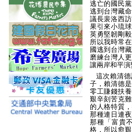
逃亡的國民黨
逃到台灣藏命
議長裴洛西訪
果引來小琉球
英勇堅韌剛毅
所以我時常在
國逃到台灣藏
磨練台灣人更
讓兩岸和平演
這次賴清德
子，賴清德是
零工賺錢扶養
艱辛刻苦克難
的人格特質，
那種連日連夜
那種「富貴
格，所以愈艱