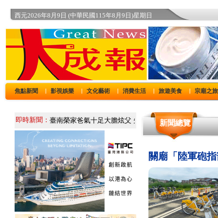
西元2026年8月9日 (中華民國115年8月9日)星期日
焦點新聞
影視娛樂
文化藝術
消費生活
旅遊美食
宗廟之
｜
｜
｜
｜
｜
即時新聞：
新聞總覽
關廟「陸軍砲指部