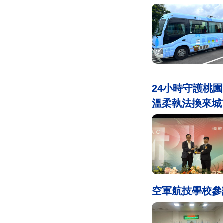
24小時守護桃
溫柔執法換來城
空軍航技學校參