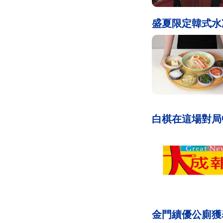
盛夏限定韓式水
白棋在這場對局
金門績優公廁獲