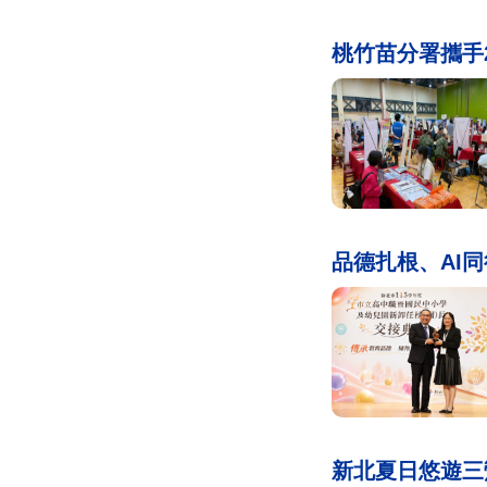
桃竹苗分署攜手
品德扎根、AI同
新北夏日悠遊三