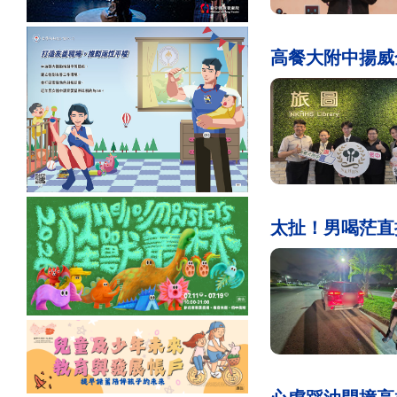
高餐大附中揚威
太扯！男喝茫直