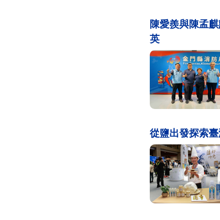
陳愛羨與陳孟麒
英
從鹽出發探索臺