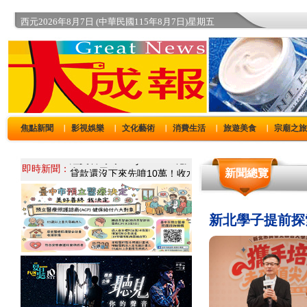
西元2026年8月7日 (中華民國115年8月7日)星期五
焦點新聞
影視娛樂
文化藝術
消費生活
旅遊美食
宗廟之
｜
｜
｜
｜
｜
即時新聞：
新聞總覽
新北學子提前探