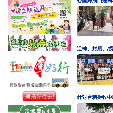
心虛踩油門撞高
逆轉、封后、感
針對台糖拒收中